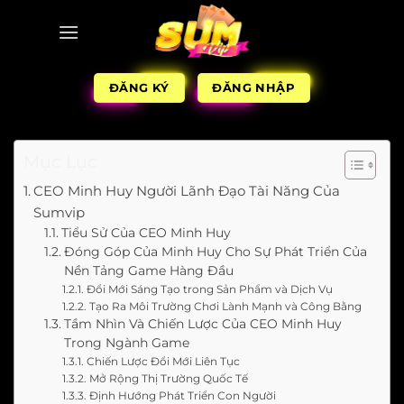
ĐĂNG KÝ
ĐĂNG NHẬP
Mục Lục
CEO Minh Huy Người Lãnh Đạo Tài Năng Của
Sumvip
Tiểu Sử Của CEO Minh Huy
Đóng Góp Của Minh Huy Cho Sự Phát Triển Của
Nền Tảng Game Hàng Đầu
Đổi Mới Sáng Tạo trong Sản Phẩm và Dịch Vụ
Tạo Ra Môi Trường Chơi Lành Mạnh và Công Bằng
Tầm Nhìn Và Chiến Lược Của CEO Minh Huy
Trong Ngành Game
Chiến Lược Đổi Mới Liên Tục
Mở Rộng Thị Trường Quốc Tế
Định Hướng Phát Triển Con Người