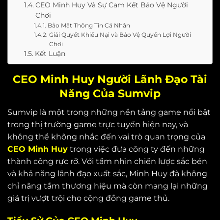
CEO Minh Huy Và Sự Cam Kết Bảo Vệ Người
Chơi
Bảo Mật Thông Tin Cá Nhân
Giải Quyết Khiếu Nại và Bảo Vệ Quyền Lợi Người
Chơi
Kết Luận
CEO Minh Huy Người Lãnh Đạo Tài
Năng Của Sumvip
Sumvip là một trong những nền tảng game nổi bật
trong thị trường game trực tuyến hiện nay, và
không thể không nhắc đến vai trò quan trọng của
CEO Minh Huy
trong việc đưa công ty đến những
thành công rực rỡ. Với tầm nhìn chiến lược sắc bén
và khả năng lãnh đạo xuất sắc, Minh Huy đã không
chỉ nâng tầm thương hiệu mà còn mang lại những
giá trị vượt trội cho cộng đồng game thủ.