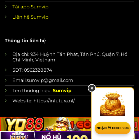
Tải app Sumvip
Liên hệ Sumvip
Thông tin liên hệ
Địa chỉ: 934 Huỳnh Tấn Phát, Tân Phú, Quận 7, Hồ
Chí Minh, Vietnam
SĐT: 0562328874
Email:
sumvip@gmail.com
×
Tên thương hiệu:
Sumvip
Website: https://infutura.nl/
NHẬN 🎁 CODE 99K
Copyright 2026 ©
infutura.nl