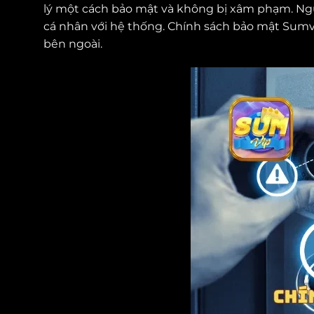
lý một cách bảo mật và không bị xâm phạm. Người
cá nhân với hệ thống. Chính sách bảo mật Sumvip
bên ngoài.