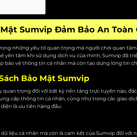
 Mật Sumvip Đảm Bảo An Toàn
trong những yếu tố quan trọng mà người chơi quan tâm c
hể yên tâm khi sử dụng dịch vụ của mình, Sumvip đã t
p bảo vệ thông tin cá nhân mà còn tạo dựng lòng tin ch
Sách Bảo Mật Sumvip
 quan trọng đối với bất kỳ nền tảng trực tuyến nào, đặc
ng cấp thông tin cá nhân, cũng như trong các giao dịch 
diện là ưu tiên hàng đầu.
dữ liệu cá nhân mà còn là cam kết của Sumvip đối với n