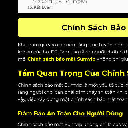
Xác Thực Hai Yếu Tố (2FA)
Kết Luận
Chính Sách Bảo
Khi tham gia vào các nền tảng trực tuyến, một 
khoản của họ. Để đảm bảo rằng người chơi có t
mẽ.
Chính sách bảo mật Sumvip
không chỉ giú
Tầm Quan Trọng Của Chính 
Chính sách bảo mật Sumvip là một yếu tố cực kỳ
rằng người chơi cần phải cảm thấy an toàn khi cu
vậy, việc xây dựng một chính sách bảo mật toàn 
Đảm Bảo An Toàn Cho Người Dùng
Chính sách bảo mật Sumvip không chỉ là bảo vệ 