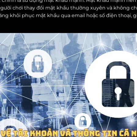
t chính là sử dụng mật khẩu mạnh. Mật khẩu mạnh nên b
gười chơi thay đổi mật khẩu thường xuyên và không chia 
ng khôi phục mật khẩu qua email hoặc số điện thoại, gi