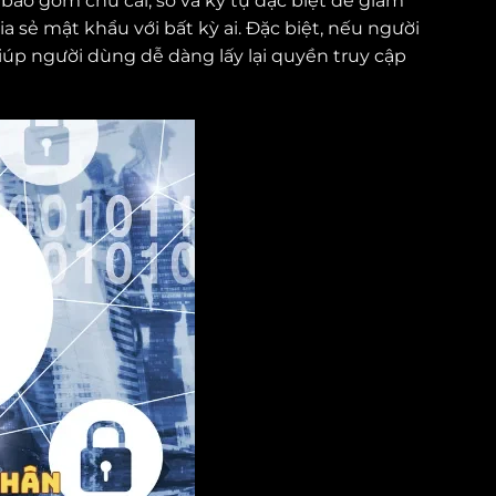
ao gồm chữ cái, số và ký tự đặc biệt để giảm
sẻ mật khẩu với bất kỳ ai. Đặc biệt, nếu người
úp người dùng dễ dàng lấy lại quyền truy cập