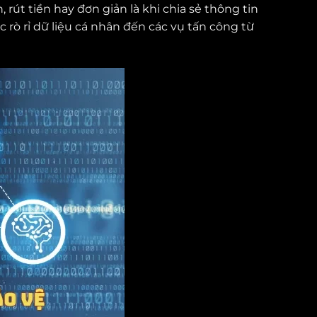
rút tiền hay đơn giản là khi chia sẻ thông tin
rò rỉ dữ liệu cá nhân đến các vụ tấn công từ