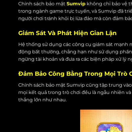
Chính sách bảo mật
Sumvip
không chỉ bảo vệ th
trong ngành game trực tuyến, và Sumvip đã tri
người chơi tránh khỏi bị lừa đảo mà còn đảm bảo
Giám Sát Và Phát Hiện Gian Lận
Hệ thống sử dụng các công cụ giám sát mạnh mẽ
động bất thường, chẳng hạn như sử dụng phần mề
ngừng tài khoản và đưa ra các biện pháp xử lý 
Đảm Bảo Công Bằng Trong Mọi Trò 
Chính sách bảo mật Sumvip cũng tập trung vào 
mọi kết quả trong trò chơi đều là ngẫu nhiên và 
thắng lớn như nhau.