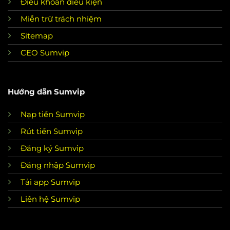
Điều khoản điều kiện
Miễn trừ trách nhiệm
Sitemap
CEO Sumvip
Hướng dẫn Sumvip
Nạp tiền Sumvip
Rút tiền Sumvip
Đăng ký Sumvip
Đăng nhập Sumvip
Tải app Sumvip
Liên hệ Sumvip