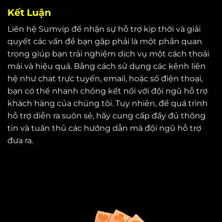
Kết Luận
Liên hệ Sumvip để nhận sự hỗ trợ kịp thời và giải
quyết các vấn đề bạn gặp phải là một phần quan
trọng giúp bạn trải nghiệm dịch vụ một cách thoải
mái và hiệu quả. Bằng cách sử dụng các kênh liên
hệ như chat trực tuyến, email, hoặc số điện thoại,
bạn có thể nhanh chóng kết nối với đội ngũ hỗ trợ
khách hàng của chúng tôi. Tuy nhiên, để quá trình
hỗ trợ diễn ra suôn sẻ, hãy cung cấp đầy đủ thông
tin và tuân thủ các hướng dẫn mà đội ngũ hỗ trợ
đưa ra.