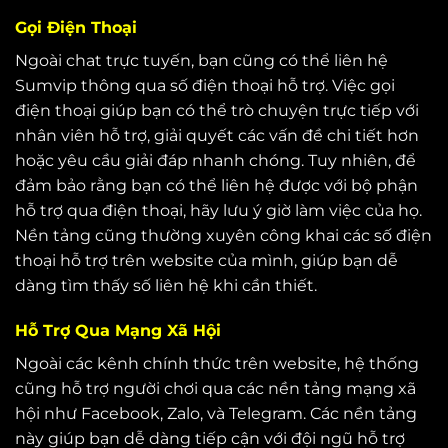
Gọi Điện Thoại
Ngoài chat trực tuyến, bạn cũng có thể liên hệ
Sumvip thông qua số điện thoại hỗ trợ. Việc gọi
điện thoại giúp bạn có thể trò chuyện trực tiếp với
nhân viên hỗ trợ, giải quyết các vấn đề chi tiết hơn
hoặc yêu cầu giải đáp nhanh chóng. Tuy nhiên, để
đảm bảo rằng bạn có thể liên hệ được với bộ phận
hỗ trợ qua điện thoại, hãy lưu ý giờ làm việc của họ.
Nền tảng cũng thường xuyên công khai các số điện
thoại hỗ trợ trên website của mình, giúp bạn dễ
dàng tìm thấy số liên hệ khi cần thiết.
Hỗ Trợ Qua Mạng Xã Hội
Ngoài các kênh chính thức trên website, hệ thống
cũng hỗ trợ người chơi qua các nền tảng mạng xã
hội như Facebook, Zalo, và Telegram. Các nền tảng
này giúp bạn dễ dàng tiếp cận với đội ngũ hỗ trợ