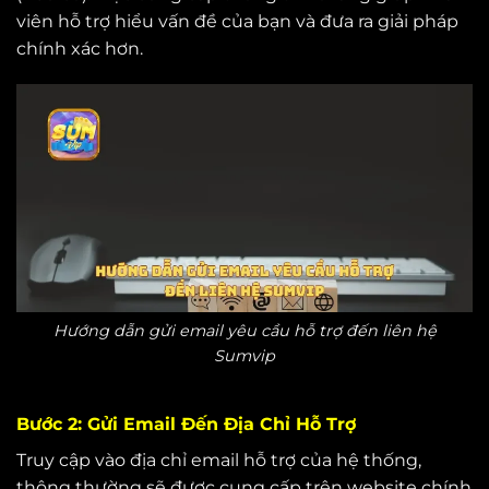
viên hỗ trợ hiểu vấn đề của bạn và đưa ra giải pháp
chính xác hơn.
Hướng dẫn gửi email yêu cầu hỗ trợ đến liên hệ
Sumvip
Bước 2: Gửi Email Đến Địa Chỉ Hỗ Trợ
Truy cập vào địa chỉ email hỗ trợ của hệ thống,
thông thường sẽ được cung cấp trên website chính