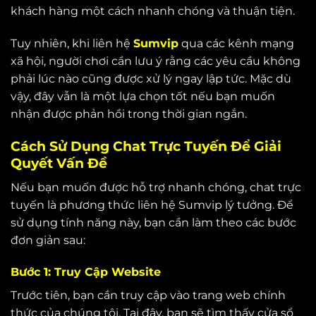
khách hàng một cách nhanh chóng và thuận tiện.
Tuy nhiên, khi liên hệ
Sumvip
qua các kênh mạng
xã hội, người chơi cần lưu ý rằng các yêu cầu không
phải lúc nào cũng được xử lý ngay lập tức. Mặc dù
vậy, đây vẫn là một lựa chọn tốt nếu bạn muốn
nhận được phản hồi trong thời gian ngắn.
Cách Sử Dụng Chat Trực Tuyến Để Giải
Quyết Vấn Đề
Nếu bạn muốn được hỗ trợ nhanh chóng, chat trực
tuyến là phương thức liên hệ Sumvip lý tưởng. Để
sử dụng tính năng này, bạn cần làm theo các bước
đơn giản sau:
Bước 1: Truy Cập Website
Trước tiên, bạn cần truy cập vào trang web chính
thức của chúng tôi. Tại đây, bạn sẽ tìm thấy cửa sổ