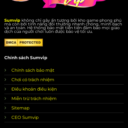
Sumvip
không chỉ gây ấn tượng bởi kho game phong phú
mà còn bởi tính năng đổi thưởng nhanh chóng, minh bạch
và an toàn. Hệ thống bảo mật tiên tiến đảm bảo mọi giao
dịch của người chơi luôn được bảo vệ tối ưu.
Chính sách Sumvip
Chính sách bảo mật
Chơi có trách nhiệm
Điều khoản điều kiện
Miễn trừ trách nhiệm
Sitemap
CEO Sumvip