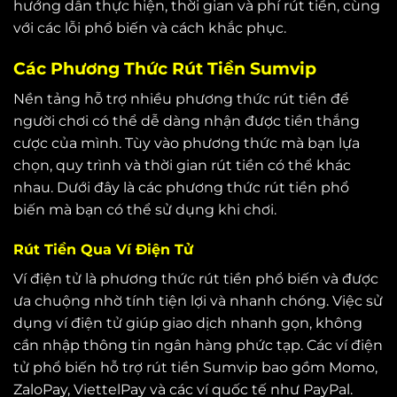
hướng dẫn thực hiện, thời gian và phí rút tiền, cùng
với các lỗi phổ biến và cách khắc phục.
Các Phương Thức Rút Tiền Sumvip
Nền tảng hỗ trợ nhiều phương thức rút tiền để
người chơi có thể dễ dàng nhận được tiền thắng
cược của mình. Tùy vào phương thức mà bạn lựa
chọn, quy trình và thời gian rút tiền có thể khác
nhau. Dưới đây là các phương thức rút tiền phổ
biến mà bạn có thể sử dụng khi chơi.
Rút Tiền Qua Ví Điện Tử
Ví điện tử là phương thức rút tiền phổ biến và được
ưa chuộng nhờ tính tiện lợi và nhanh chóng. Việc sử
dụng ví điện tử giúp giao dịch nhanh gọn, không
cần nhập thông tin ngân hàng phức tạp. Các ví điện
tử phổ biến hỗ trợ rút tiền Sumvip bao gồm Momo,
ZaloPay, ViettelPay và các ví quốc tế như PayPal.