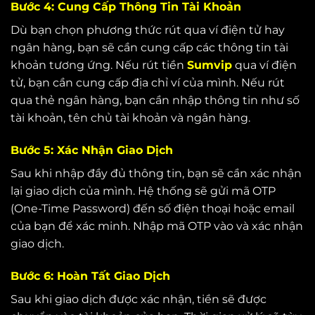
Bước 4: Cung Cấp Thông Tin Tài Khoản
Dù bạn chọn phương thức rút qua ví điện tử hay
ngân hàng, bạn sẽ cần cung cấp các thông tin tài
khoản tương ứng. Nếu rút tiền
Sumvip
qua ví điện
tử, bạn cần cung cấp địa chỉ ví của mình. Nếu rút
qua thẻ ngân hàng, bạn cần nhập thông tin như số
tài khoản, tên chủ tài khoản và ngân hàng.
Bước 5: Xác Nhận Giao Dịch
Sau khi nhập đầy đủ thông tin, bạn sẽ cần xác nhận
lại giao dịch của mình. Hệ thống sẽ gửi mã OTP
(One-Time Password) đến số điện thoại hoặc email
của bạn để xác minh. Nhập mã OTP vào và xác nhận
giao dịch.
Bước 6: Hoàn Tất Giao Dịch
Sau khi giao dịch được xác nhận, tiền sẽ được