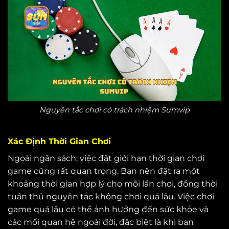
Nguyên tắc chơi có trách nhiệm Sumvip
Xác Định Thời Gian Chơi
Ngoài ngân sách, việc đặt giới hạn thời gian chơi
game cũng rất quan trọng. Bạn nên đặt ra một
khoảng thời gian hợp lý cho mỗi lần chơi, đồng thời
tuân thủ nguyên tắc không chơi quá lâu. Việc chơi
game quá lâu có thể ảnh hưởng đến sức khỏe và
các mối quan hệ ngoài đời, đặc biệt là khi bạn