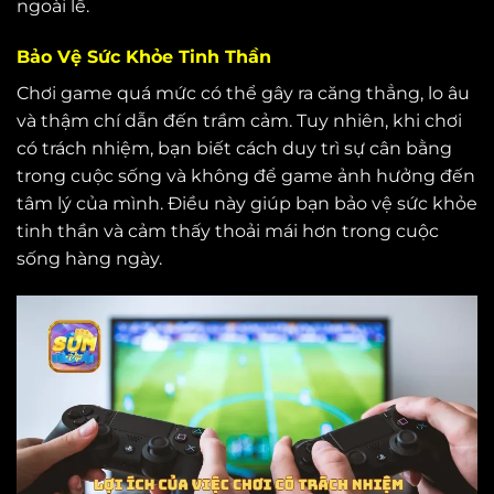
ngoài lề.
Bảo Vệ Sức Khỏe Tinh Thần
Chơi game quá mức có thể gây ra căng thẳng, lo âu
và thậm chí dẫn đến trầm cảm. Tuy nhiên, khi chơi
có trách nhiệm, bạn biết cách duy trì sự cân bằng
trong cuộc sống và không để game ảnh hưởng đến
tâm lý của mình. Điều này giúp bạn bảo vệ sức khỏe
tinh thần và cảm thấy thoải mái hơn trong cuộc
sống hàng ngày.