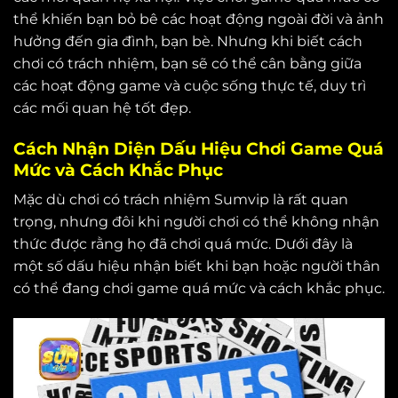
thể khiến bạn bỏ bê các hoạt động ngoài đời và ảnh
hưởng đến gia đình, bạn bè. Nhưng khi biết cách
chơi có trách nhiệm, bạn sẽ có thể cân bằng giữa
các hoạt động game và cuộc sống thực tế, duy trì
các mối quan hệ tốt đẹp.
Cách Nhận Diện Dấu Hiệu Chơi Game Quá
Mức và Cách Khắc Phục
Mặc dù chơi có trách nhiệm Sumvip là rất quan
trọng, nhưng đôi khi người chơi có thể không nhận
thức được rằng họ đã chơi quá mức. Dưới đây là
một số dấu hiệu nhận biết khi bạn hoặc người thân
có thể đang chơi game quá mức và cách khắc phục.