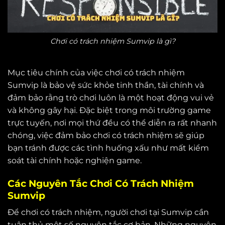
Chơi có trách nhiệm Sumvip là gì?
Mục tiêu chính của việc chơi có trách nhiệm
Sumvip là bảo vệ sức khỏe tinh thần, tài chính và
đảm bảo rằng trò chơi luôn là một hoạt động vui vẻ
và không gây hại. Đặc biệt trong môi trường game
trực tuyến, nơi mọi thứ đều có thể diễn ra rất nhanh
chóng, việc đảm bảo chơi có trách nhiệm sẽ giúp
bạn tránh được các tình huống xấu như mất kiểm
soát tài chính hoặc nghiện game.
Các Nguyên Tắc Chơi Có Trách Nhiệm
Sumvip
Để chơi có trách nhiệm, người chơi tại Sumvip cần
tuân thủ một số nguyên tắc cơ bản. Những nguyên