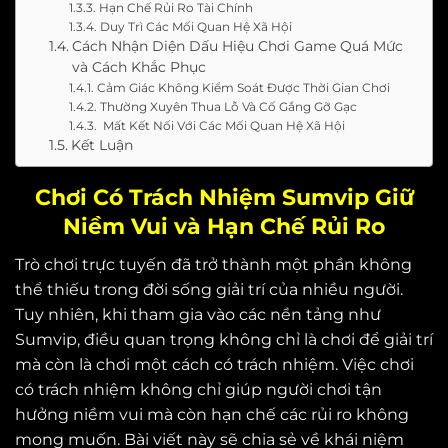
Hạn Chế Rủi Ro Tài Chính
Duy Trì Các Mối Quan Hệ Xã Hội
Cách Nhận Diện Dấu Hiệu Chơi Game Quá Mức
và Cách Khắc Phục
Cảm Giác Không Kiểm Soát Được Thời Gian Chơi
Thường Xuyên Thua Lỗ Và Cố Gắng Gỡ Gạc
Mất Kết Nối Với Các Mối Quan Hệ Xã Hội
Kết Luận
Chơi Có Trách Nhiệm Sumvip Giữ
Niềm Vui và Hạn Chế Rủi Ro
Trò chơi trực tuyến đã trở thành một phần không
thể thiếu trong đời sống giải trí của nhiều người.
Tuy nhiên, khi tham gia vào các nền tảng như
Sumvip, điều quan trọng không chỉ là chơi để giải trí
mà còn là chơi một cách có trách nhiệm. Việc chơi
có trách nhiệm không chỉ giúp người chơi tận
hưởng niềm vui mà còn hạn chế các rủi ro không
mong muốn. Bài viết này sẽ chia sẻ về khái niệm