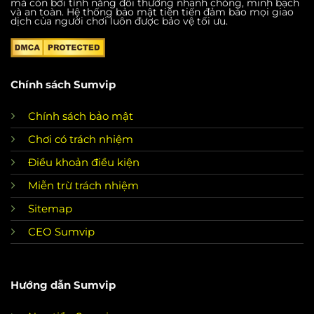
mà còn bởi tính năng đổi thưởng nhanh chóng, minh bạch
và an toàn. Hệ thống bảo mật tiên tiến đảm bảo mọi giao
dịch của người chơi luôn được bảo vệ tối ưu.
Chính sách Sumvip
Chính sách bảo mật
Chơi có trách nhiệm
Điều khoản điều kiện
Miễn trừ trách nhiệm
Sitemap
CEO Sumvip
Hướng dẫn Sumvip