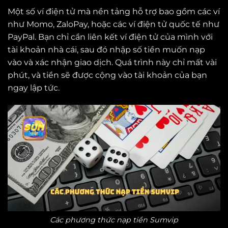
Một số ví điện tử mà nền tảng hỗ trợ bao gồm các ví
như Momo, ZaloPay, hoặc các ví điện tử quốc tế như
PayPal. Bạn chỉ cần liên kết ví điện tử của mình với
tài khoản nhà cái, sau đó nhập số tiền muốn nạp
vào và xác nhận giao dịch. Quá trình này chỉ mất vài
phút, và tiền sẽ được cộng vào tài khoản của bạn
ngay lập tức.
Các phương thức nạp tiền Sumvip