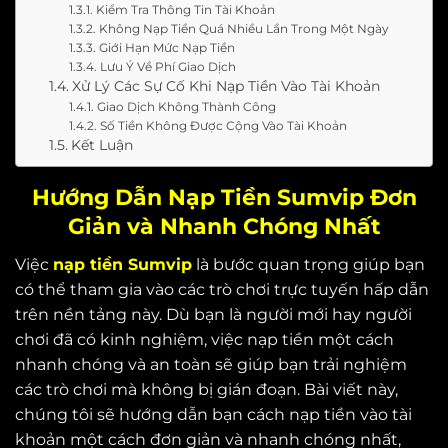
Kiểm Tra Thông Tin Tài Khoản
Không Nạp Tiền Quá Nhiều Lần Trong Một Ngày
Giới Hạn Mức Nạp Tiền
Lưu Ý Về Phí Giao Dịch
Xử Lý Các Sự Cố Khi Nạp Tiền Vào Tài Khoản
Giao Dịch Không Thành Công
Số Tiền Không Được Cộng Vào Tài Khoản
Kết Luận
Hướng Dẫn Nạp Tiền Sumvip Đơn
Giản và Nhanh Chóng Nhất
Việc
nạp tiền Sumvip
là bước quan trọng giúp bạn
có thể tham gia vào các trò chơi trực tuyến hấp dẫn
trên nền tảng này. Dù bạn là người mới hay người
chơi đã có kinh nghiệm, việc nạp tiền một cách
nhanh chóng và an toàn sẽ giúp bạn trải nghiệm
các trò chơi mà không bị gián đoạn. Bài viết này,
chúng tôi sẽ hướng dẫn bạn cách nạp tiền vào tài
khoản một cách đơn giản và nhanh chóng nhất,