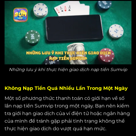
Những lưu ý khi thực hiện giao dịch nạp tiền Sumvip
Không Nạp Tiền Quá Nhiều Lần Trong Một Ngày
Một số phương thức thanh toán có giới hạn về số
lần nạp tiền Sumvip trong một ngày. Bạn nên kiểm
tra giới hạn giao dịch của ví điện tử hoặc ngân hàng
của mình để tránh gặp phải tình trạng không thể
thực hiện giao dịch do vượt quá hạn mức.