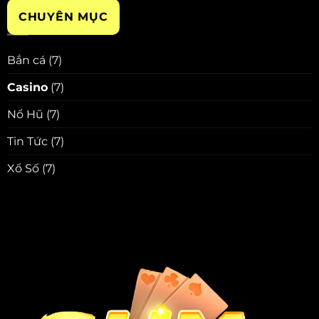
CHUYÊN MỤC
Bắn cá
(7)
Casino
(7)
Nổ Hũ
(7)
Tin Tức
(7)
Xổ Số
(7)