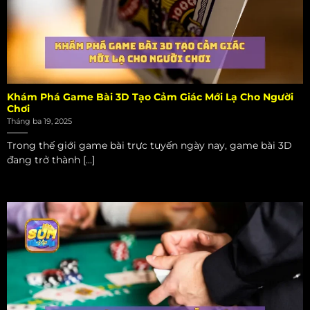
Khám Phá Game Bài 3D Tạo Cảm Giác Mới Lạ Cho Người
Chơi
Tháng ba 19, 2025
Trong thế giới game bài trực tuyến ngày nay, game bài 3D
đang trở thành [...]