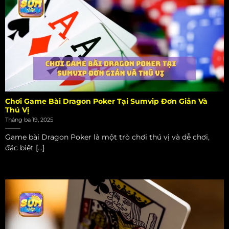
Chơi Game Bài Dragon Poker Tại Sumvip Đơn Giản Và
Thú Vị
Tháng ba 19, 2025
Game bài Dragon Poker là một trò chơi thú vị và dễ chơi,
đặc biệt [...]