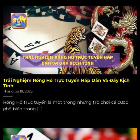
Trải Nghiệm Rồng Hổ Trực Tuyến Hấp Dẫn Và Đầy Kịch
Tính
Tháng ba 19, 2025
Rồng Hổ trực tuyến là một trong những trò chơi cá cược
phổ biến trong [...]