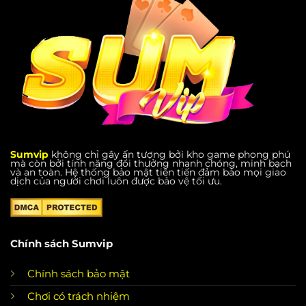
Sumvip
không chỉ gây ấn tượng bởi kho game phong phú
mà còn bởi tính năng đổi thưởng nhanh chóng, minh bạch
và an toàn. Hệ thống bảo mật tiên tiến đảm bảo mọi giao
dịch của người chơi luôn được bảo vệ tối ưu.
Chính sách Sumvip
Chính sách bảo mật
Chơi có trách nhiệm