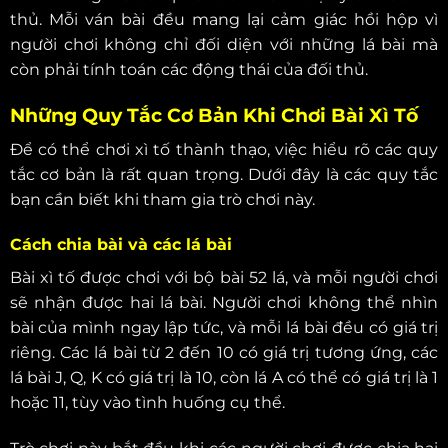
thủ.
Mỗi ván bài đều mang lại cảm giác hồi hộp vì
người chơi không chỉ đối diện với những lá bài mà
còn phải tính toán các động thái của đối thủ.
Những Quy Tắc Cơ Bản Khi Chơi Bài Xì Tố
Để có thể chơi xì tố thành thạo, việc hiểu rõ các quy
tắc cơ bản là rất quan trọng. Dưới đây là các quy tắc
bạn cần biết khi tham gia trò chơi này.
Cách chia bài và các lá bài
Bài xì tố được chơi với bộ bài 52 lá, và mỗi người chơi
sẽ nhận được hai lá bài. Người chơi không thể nhìn
bài của mình ngay lập tức, và mỗi lá bài đều có giá trị
riêng. Các lá bài từ 2 đến 10 có giá trị tương ứng, các
lá bài J, Q, K có giá trị là 10, còn lá A có thể có giá trị là 1
hoặc 11, tùy vào tình huống cụ thể.