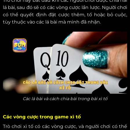
Trò chơi này bắt đầu khi các người chơi được chia hai
lá bài, sau đó sẽ có các vòng cược lần lược. Người chơi
có thể quyết định đặt cược thêm, tố hoặc bỏ cuộc,
tùy thuộc vào các lá bài mà mình đã nhận.
Các lá bài và cách chia bài trong bài xì tố
Các vòng cược trong game xì tố
Trò chơi xì tố có các vòng cược, và người chơi có thể