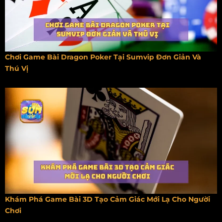
Chơi Game Bài Dragon Poker Tại Sumvip Đơn Giản Và
Thú Vị
Khám Phá Game Bài 3D Tạo Cảm Giác Mới Lạ Cho Người
Chơi