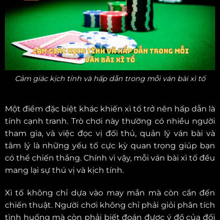
Cảm giác kịch tính và hấp dẫn trong mỗi ván bài xì tố
Một điểm đặc biệt khác khiến xì tố trở nên hấp dẫn là
tính cạnh tranh. Trò chơi này thường có nhiều người
tham gia, và việc đọc vị đối thủ, quản lý ván bài và
tâm lý là những yếu tố cực kỳ quan trọng giúp bạn
có thể chiến thắng. Chính vì vậy, mỗi ván bài xì tố đều
mang lại sự thú vị và kịch tính.
Xì tố không chỉ dựa vào may mắn mà còn cần đến
chiến thuật. Người chơi không chỉ phải giỏi phân tích
tình huống mà còn phải biết đoán được ý đồ của đối