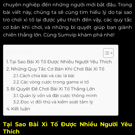
chuyên nghiệp đến những người mới bắt đầu. Trong
bài viết này, chúng ta sẽ cùng tìm hiểu lý do tại sao
trò chơi xì tố lại được yêu thích đến vậy, các quy tắc
cơ bản khi chơi, và những bí quyết giúp bạn giành
chiến thắng lớn. Cùng Sumvip khám phá nhé!
Mục Lục
Tại Sao Bài Xì Tố Được Nhiều Người Yêu Thích
Những Quy Tắc Cơ Bản Khi Chơi Bài Xì Tố
Cách chia bài và các lá bài
Các vòng cược trong game xì tố
Bí Quyết Để Chơi Bài Xì Tố Thắng Lớn
Quản lý vốn và đặt cược thông minh
Đọc vị đối thủ và kiểm soát tâm lý
Kết luận
Tại Sao Bài Xì Tố Được Nhiều Người Yêu
Thích