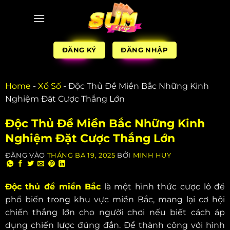
ĐĂNG KÝ
ĐĂNG NHẬP
Home
-
Xổ Số
-
Độc Thủ Đề Miền Bắc Những Kinh
Nghiệm Đặt Cược Thắng Lớn
Độc Thủ Đề Miền Bắc Những Kinh
Nghiệm Đặt Cược Thắng Lớn
ĐĂNG VÀO
THÁNG BA 19, 2025
BỞI
MINH HUY
Độc thủ đề miền Bắc
là một hình thức cược lô đề
phổ biến trong khu vực miền Bắc, mang lại cơ hội
chiến thắng lớn cho người chơi nếu biết cách áp
dụng chiến lược đúng đắn. Để thành công với hình