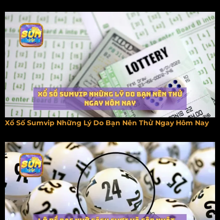
Xổ Số Sumvip Những Lý Do Bạn Nên Thử Ngay Hôm Nay