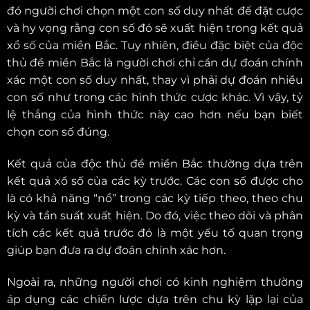
đó người chơi chọn một con số duy nhất để đặt cược
và hy vọng rằng con số đó sẽ xuất hiện trong kết quả
xổ số của miền Bắc. Tuy nhiên, điều đặc biệt của độc
thủ đề miền Bắc là người chơi chỉ cần dự đoán chính
xác một con số duy nhất, thay vì phải dự đoán nhiều
con số như trong các hình thức cược khác. Vì vậy, tỷ
lệ thắng của hình thức này cao hơn nếu bạn biết
chọn con số đúng.
Kết quả của độc thủ đề miền Bắc thường dựa trên
kết quả xổ số của các kỳ trước. Các con số được cho
là có khả năng “nổ” trong các kỳ tiếp theo, theo chu
kỳ và tần suất xuất hiện. Do đó, việc theo dõi và phân
tích các kết quả trước đó là một yếu tố quan trọng
giúp bạn đưa ra dự đoán chính xác hơn.
Ngoài ra, những người chơi có kinh nghiệm thường
áp dụng các chiến lược dựa trên chu kỳ lặp lại của