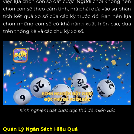
việc lựa chọn con số đặt cược. Người chơi không nên
chọn con số theo cảm tính, mà phải dựa vào sự phân
tích kết quả xổ số của các kỳ trước đó. Bạn nên lựa
chọn những con số có khả năng xuất hiện cao, dựa
trên thống kê và các chu kỳ xổ số.
Kinh nghiệm đặt cược độc thủ đề miền Bắc
Quản Lý Ngân Sách Hiệu Quả