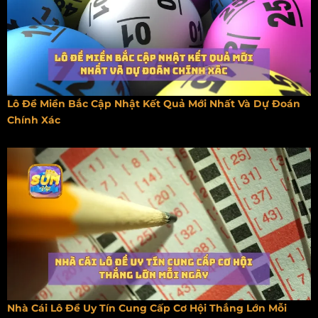
Lô Đề Miền Bắc Cập Nhật Kết Quả Mới Nhất Và Dự Đoán
Chính Xác
Nhà Cái Lô Đề Uy Tín Cung Cấp Cơ Hội Thắng Lớn Mỗi